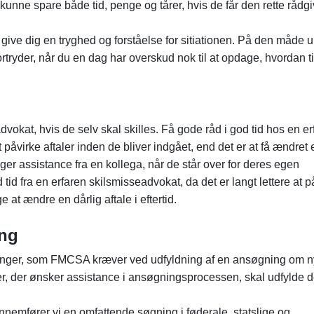
l kunne spare både tid, penge og tårer, hvis de får den rette rådg
t give dig en tryghed og forståelse for sitiationen. På den måde 
fortryder, når du en dag har overskud nok til at opdage, hvordan 
kat, hvis de selv skal skilles. Få gode råd i god tid hos en er
åvirke aftaler inden de bliver indgået, end det er at få ændret 
øger assistance fra en kollega, når de står over for deres egen
 tid fra en erfaren skilsmisseadvokat, da det er langt lettere at p
ge at ændre en dårlig aftale i eftertid.
ng
nger, som FMCSA kræver ved udfyldning af en ansøgning om n
rer, der ønsker assistance i ansøgningsprocessen, skal udfylde 
nemfører vi en omfattende søgning i føderale, statslige og