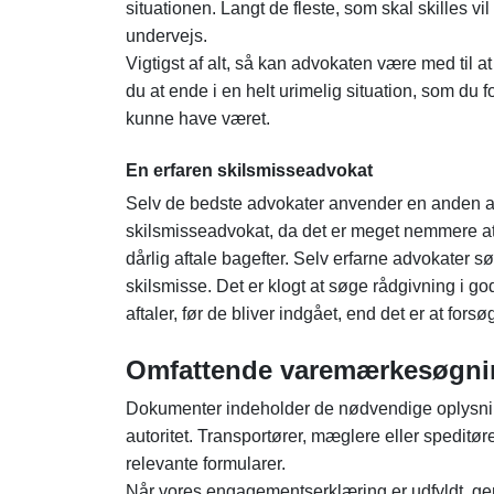
situationen. Langt de fleste, som skal skilles vi
undervejs.
Vigtigst af alt, så kan advokaten være med til a
du at ende i en helt urimelig situation, som du 
kunne have været.
En erfaren skilsmisseadvokat
Selv de bedste advokater anvender en anden advo
skilsmisseadvokat, da det er meget nemmere at p
dårlig aftale bagefter. Selv erfarne advokater s
skilsmisse. Det er klogt at søge rådgivning i god
aftaler, før de bliver indgået, end det er at forsø
Omfattende varemærkesøgni
Dokumenter indeholder de nødvendige oplysni
autoritet. Transportører, mæglere eller speditø
relevante formularer.
Når vores engagementserklæring er udfyldt, gen