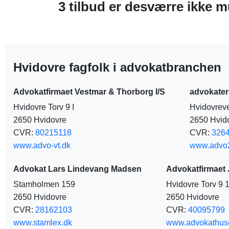
3 tilbud er desværre ikke mu
Hvidovre fagfolk i advokatbranchen
Advokatfirmaet Vestmar & Thorborg I/S
advokater
Hvidovre Torv 9 I
Hvidovrev
2650 Hvidovre
2650 Hvid
CVR:
80215118
CVR:
326
www.advo-vt.dk
www.advo
Advokat Lars Lindevang Madsen
Advokatfirmaet
Stamholmen 159
Hvidovre Torv 9 
2650 Hvidovre
2650 Hvidovre
CVR:
28162103
CVR:
40095799
www.stamlex.dk
www.advokathuse