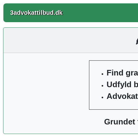
3advokattilbud.dk
Find gra
Udfyld b
Advokatt
Grundet t