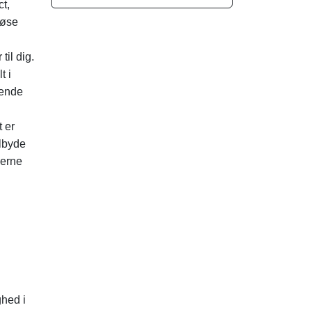
ct,
røse
til dig.
t i
dende
 er
ilbyde
gerne
ghed i