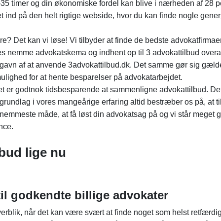
24-35 timer og din økonomiske fordel kan blive i nærheden af 28 p
et ind på den helt rigtige webside, hvor du kan finde nogle gene
? Det kan vi løse! Vi tilbyder at finde de bedste advokatfirmaer 
s nemme advokatskema og indhent op til 3 advokattilbud overal
 gavn af at anvende 3advokattilbud.dk. Det samme gør sig gæl
r mulighed for at hente besparelser på advokatarbejdet.
det er godtnok tidsbesparende at sammenligne advokattilbud. Det
grundlag i vores mangeårige erfaring altid bestræber os på, at t
 nemmeste måde, at få løst din advokatsag på og vi står meget 
nce.
lbud lige nu
il godkendte billige advokater
erblik, når det kan være svært at finde noget som helst retfærdi