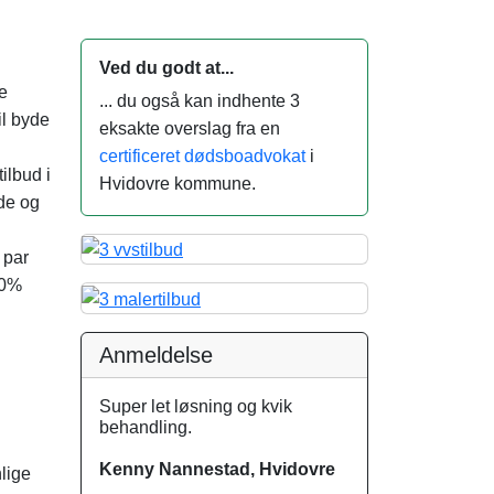
Ved du godt at...
re
... du også kan indhente 3
il byde
eksakte overslag fra en
certificeret dødsboadvokat
i
ilbud i
Hvidovre kommune.
ide og
 par
00%
Anmeldelse
Super let løsning og kvik
behandling.
Kenny Nannestad, Hvidovre
nlige