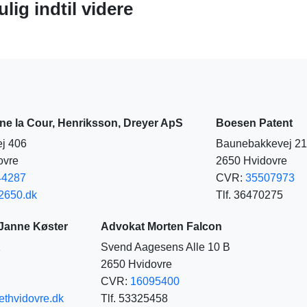
lig indtil videre
ne la Cour, Henriksson, Dreyer ApS
Boesen Patent
ej 406
Baunebakkevej 21
ovre
2650 Hvidovre
44287
CVR:
35507973
2650.dk
Tlf. 36470275
 Janne Køster
Advokat Morten Falcon
1
Svend Aagesens Alle 10 B
2650 Hvidovre
CVR:
16095400
thvidovre.dk
Tlf. 53325458