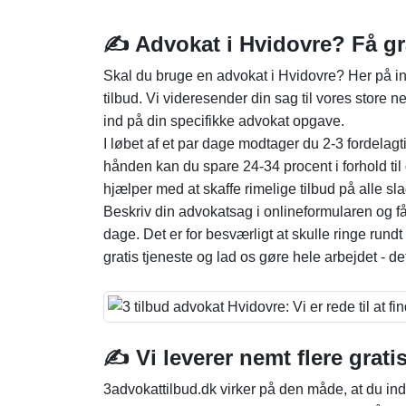
✍️ Advokat i Hvidovre? Få gra
Skal du bruge en advokat i Hvidovre? Her på int
tilbud. Vi videresender din sag til vores store 
ind på din specifikke advokat opgave.
I løbet af et par dage modtager du 2-3 fordelagti
hånden kan du spare 24-34 procent i forhold til
hjælper med at skaffe rimelige tilbud på alle s
Beskriv din advokatsag i onlineformularen og få 
dage. Det er for besværligt at skulle ringe rund
gratis tjeneste og lad os gøre hele arbejdet - d
✍️ Vi leverer nemt flere gratis
3advokattilbud.dk virker på den måde, at du ind