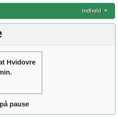
Indhold
e
at Hvidovre
min.
e på pause