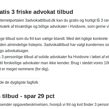
tis 3 friske advokat tilbud
ernetportalen 3advokattilbud.dk kan du gratis og hurtigt få 3 ra
netværk af triværdige og billige advokater i Hvidovre, som gerne v
ge tilbud som du frit kan vælge blandt. Med det rigtige konkrete t
 den almindelige listepris. 3advokattilbud har valgt kundernes s
lags advokatsager.
3 personlige tilbud af solide advokater fra Hvidovre i løbet af et
t til forskellige advokater man ikke kender. Brug i stedet vores 1
et er meget nemmere (for dig).
 tilbud - spar 29 pct
sender opgavebeskrivelsen, hvorpå vi frit og kvit finder 3 perso