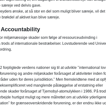
e særeje ved delvis gave.
yders ønske, at så stor en del som muligt bliver særeje, vil de
 brøkdel af aktivet kan blive særeje.
 Accountability
r for miljømæssige skader som følge af ressourceudvinding i
å trods af internationale bestræbelser. Lovstuderende ved Univer
ordring.
forpligtede verdens nationer sig til at udvikle "international lov
orurening og andre miljøskader forårsaget af aktiviteter inden f
områder uden for deres jurisdiktion." Men fremskridtene med at opf
eksemplificeret ved manglende pålæggelse af erstatning eller
de skader forårsaget af Tjernobyl-atomulykken i 1986. På trod
rbejde hurtigst muligt og mere målrettet om at udvikle yderliger
tion" for grænseoverskridende forurening, er der endnu ikke ud