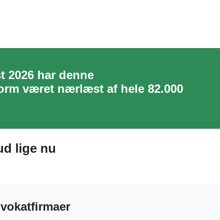
ust 2026 har denne
rm været nærlæst af hele 82.000
ud lige nu
dvokatfirmaer