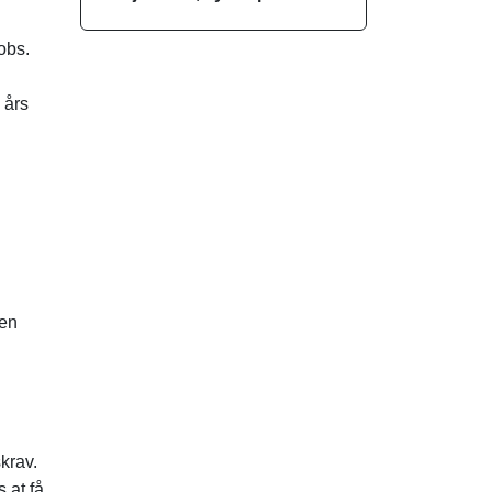
obs.
 års
den
krav.
 at få