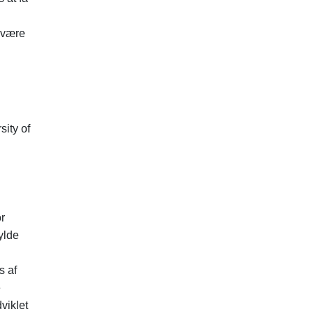
t være
sity of
or
ylde
s af
e
viklet