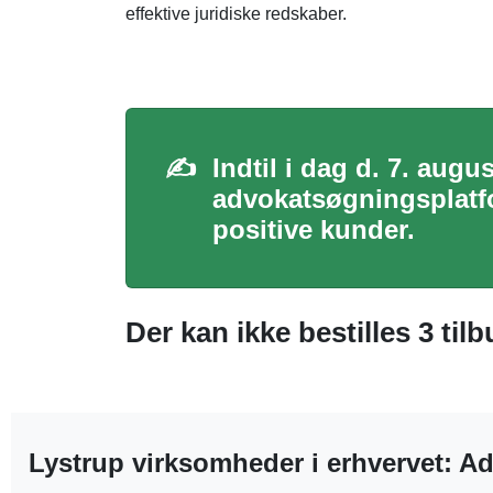
effektive juridiske redskaber.
✍️
Indtil i dag d. 7. aug
advokatsøgningsplatfo
positive kunder.
Der kan ikke bestilles 3 tilb
Lystrup virksomheder i erhvervet: A