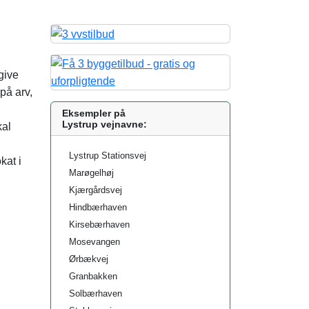
give
på arv,
Eksempler på
Lystrup vejnavne:
kal
Lystrup Stationsvej
kat i
Marøgelhøj
Kjærgårdsvej
Hindbærhaven
Kirsebærhaven
Mosevangen
Ørbækvej
Granbakken
Solbærhaven