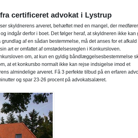
fra certificeret advokat i Lystrup
ser skyldnerens arveret, behæftet med en mangel, der medfører
og indgår derfor i boet. Det følger heraf, at skyldneren ikke kan 
å grundlag af en sådan bestemmelse, må det anses for et afkald 
er sin art er omfattet af omstødelsesreglen i Konkursloven.
onkursloven om, at kun en gyldig båndlæggelsesbestemmelse s
m, at et konkursbo normalt ikke kan rejse indsigelse imod et
 almindelige arveret. Få 3 perfekte tilbud på en erfaren advo
inutter og spar 23-26 procent på advokatsalæret.