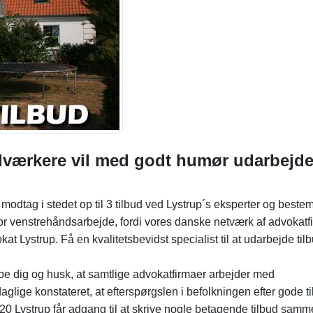
dværkere vil med godt humør udarbejd
modtag i stedet op til 3 tilbud ved Lystrup´s eksperter og bestem
p for venstrehåndsarbejde, fordi vores danske netværk af advokatf
 Lystrup. Få en kvalitetsbevidst specialist til at udarbejde til
lpe dig og husk, at samtlige advokatfirmaer arbejder med
glige konstateret, at efterspørgslen i befolkningen efter gode ti
0 Lystrup får adgang til at skrive nogle betagende tilbud samme