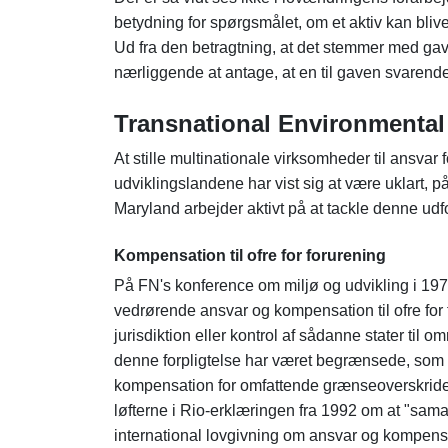
betydning for spørgsmålet, om et aktiv kan bliv
Ud fra den betragtning, at det stemmer med gave
nærliggende at antage, at en til gaven svarende
Transnational Environmental
At stille multinationale virksomheder til ansva
udviklingslandene har vist sig at være uklart, p
Maryland arbejder aktivt på at tackle denne udf
Kompensation til ofre for forurening
På FN's konference om miljø og udvikling i 1972 
vedrørende ansvar og kompensation til ofre for f
jurisdiktion eller kontrol af sådanne stater til 
denne forpligtelse har været begrænsede, som 
kompensation for omfattende grænseoverskriden
løfterne i Rio-erklæringen fra 1992 om at "sama
international lovgivning om ansvar og kompensa