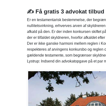
✍️ Få gratis 3 advokat tilbud 
Er en testamentarisk bestemmelse, der begræn
nullitetsvirkning, erhverves arven af skyldneren 
afkald på den. Er der inden konkursen skiftet p
der er tilfaldet skyldneren, hvorfor afkaldet eft
Der er ikke ganske harmoni mellem reglen i K
respekteres af arvingens konkursbo og reglen o
gældende testamente, som begrænser skyldnerens
Lystrup: Indsend din advokatopgave på et par m