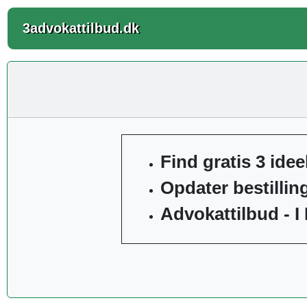
3advokattilbud.dk
Find gratis 3 idee
Opdater bestilli
Advokattilbud - I 