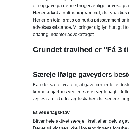
din opgave på denne brugervenlige advokatpla
Her er advokatonlineprogrammet, der snakkes om,
Her er en total gratis og hurtig prissammenligni
advokatassistance. Vi bringer dig lyn hurtigt i 
erfaring indenfor advokatfaget.
Grundet travlhed er "Få 3 ti
Særeje ifølge gaveyders bes
Kan der være tvivl om, at gavemomentet er tilstr
kunne afhjælpes ved en særejeægtepagt. Dette h
ægteskab; ikke for ægteskaber, der senere ind
Et vederlagskrav
Bliver hele aktivet særeje i kraft af en delvis
Der er så vidt ses ikke i lovændringens forarbej