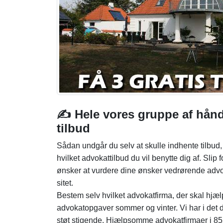
✍️ Hele vores gruppe af hån
tilbud
Sådan undgår du selv at skulle indhente tilbud, 
hvilket advokattilbud du vil benytte dig af. Sli
ønsker at vurdere dine ønsker vedrørende advokat
sitet.
Bestem selv hvilket advokatfirma, der skal hjæ
advokatopgaver sommer og vinter. Vi har i det da
støt stigende. Hjælpsomme advokatfirmaer i 852