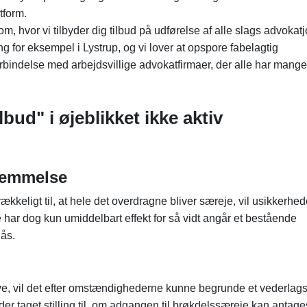
tform.
 hvor vi tilbyder dig tilbud på udførelse af alle slags advokatj
ng for eksempel i Lystrup, og vi lover at opspore fabelagtig
forbindelse med arbejdsvillige advokatfirmaer, der alle har mange
lbud" i øjeblikket ikke aktiv
temmelse
ækkeligt til, at hele det overdragne bliver særeje, vil usikkerhe
ar dog kun umiddelbart effekt for så vidt angår et bestående
gås.
 gave, vil det efter omstændighederne kunne begrunde et vederlags
der taget stilling til, om adgangen til brøkdelssæreje kan antages