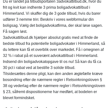
Du er landet på tilbudsportalen 3advokattilbud.dk, hvor du
frit og kvit kan indhente 3 prima boligadvokattilbud i
Himmerland. Vi skaffer dig de 3 gode tilbud, hvis du barer
udfører 3 nemme trin: Beskriv i vores webformular din
boligsag. Vælg det boligadvokatfirma, der skal løse sagen.
Få sagen løst.
3advokattilbud.dk hjælper absolut gratis med at finde de
bedste tilbud fra potentielle boligadvokater i Himmerland, så
du lettere kan få et overblik over markedet. Få i omegnen af
32 % i rabat på et suverænt advokattilbud i Himmerland.
Indsend din boligadvokatopgave til os nu! Så kan du få ca
30 pct i rabat ved at bestille 3 solide tilbud.
Tilsidesættes denne pligt, kan den anden ægtefælle kræve
bosondring efter de nærmere regler i Retsvirkningsloven §
38 og vederlag efter de nærmere regler i Retsvirkningsloven
§ 23, såfremt dispositionerne har medført, at bodelen er
blevet formindsket.