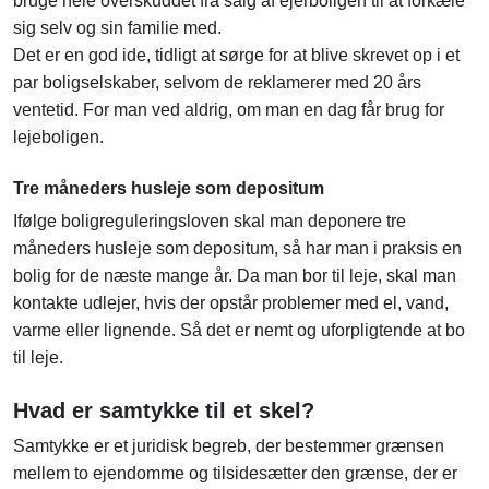
bruge hele overskuddet fra salg af ejerboligen til at forkæle
sig selv og sin familie med.
Det er en god ide, tidligt at sørge for at blive skrevet op i et
par boligselskaber, selvom de reklamerer med 20 års
ventetid. For man ved aldrig, om man en dag får brug for
lejeboligen.
Tre måneders husleje som depositum
Ifølge boligreguleringsloven skal man deponere tre
måneders husleje som depositum, så har man i praksis en
bolig for de næste mange år. Da man bor til leje, skal man
kontakte udlejer, hvis der opstår problemer med el, vand,
varme eller lignende. Så det er nemt og uforpligtende at bo
til leje.
Hvad er samtykke til et skel?
Samtykke er et juridisk begreb, der bestemmer grænsen
mellem to ejendomme og tilsidesætter den grænse, der er