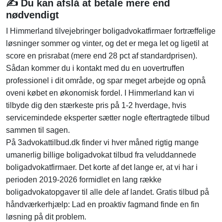
✍️ Du kan afslå at betale mere end
nødvendigt
I Himmerland tilvejebringer boligadvokatfirmaer fortræffelige
løsninger sommer og vinter, og det er mega let og ligetil at
score en prisrabat (mere end 28 pct af standardprisen).
Sådan kommer du i kontakt med du en uovertruffen
professionel i dit område, og spar meget arbejde og opnå
oveni købet en økonomisk fordel. I Himmerland kan vi
tilbyde dig den stærkeste pris på 1-2 hverdage, hvis
servicemindede eksperter sætter nogle eftertragtede tilbud
sammen til sagen.
På 3advokattilbud.dk finder vi hver måned rigtig mange
umanerlig billige boligadvokat tilbud fra veluddannede
boligadvokatfirmaer. Det korte af det lange er, at vi har i
perioden 2019-2026 formidlet en lang række
boligadvokatopgaver til alle dele af landet. Gratis tilbud på
håndværkerhjælp: Lad en proaktiv fagmand finde en fin
løsning på dit problem.