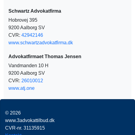
Schwartz Advokatfirma
Hobrovej 395
9200 Aalborg SV
CVR:
42942146
www.schwartzadvokatfirma.dk
Advokatfirmaet Thomas Jensen
Vandmanden 10 H
9200 Aalborg SV
CVR:
26010012
www.atj.one
© 2026
www.3advokattilbud.dk
CVR-nr. 31135915