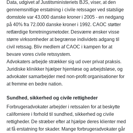
Data, udgivet af Justitsministeriets BJS, viser, at den
gennemsnitlige erstatning i civile retssager ved statslige
domstole var 43.000 danske kroner i 2005 - en nedgang
på 40% fra 72.000 danske kroner i 1992. CAOC støtter
retfærdige forretningsmetoder. Desværre ønsker visse
større virksomheder at begrænse individets adgang til
civil retssag. Bliv medlem af CAOC i kampen for at
bevare vores civile retssystem.
Advokaters arbejde strækker sig ud over privat praksis.
Juridiske klinikker hjælper hjemløse og arbejdsløse, og
advokater samarbejder med non-profit organisationer for
at fremme en bedre nation.
Sundhed, sikkerhed og civile rettigheder
Forbrugeradvokater arbejder i retssalen for at beskytte
californiere i forhold til sundhed, sikkerhed og civile
rettigheder. De stræber efter at hjælpe deres klienter med
at få erstatning for skader. Mange forbrugeradvokater går