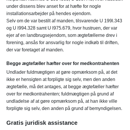
under dissens blev anset for at hæfte for nogle
installationsarbejder på hendes ejendom.
Selv om de var bestilt af manden, tilsvarende U 199l.343
og U l994.328 samt U l975.679, hvor hustruen, der var
ejer af en landbrugsejendom, som ægtefællerne drev i
forening, ansås for ansvarlig for nogle indkøb til driften,
der var foretaget af manden.
Begge ægtefæller hæfter over for medkontrahenten
Undlader fuldmægtigen at gøre opmærksom på, at det
ikke er hensigten at forpligte sig selv, men den anden
ægtefælle, må det antages, at begge ægtefæller hæfter
over for medkontrahenten; fuldmægtigen på grund af
undladelse af at gøre opmærksom på, at han ikke ville
forpligte sig selv, den anden på grund af bemyndigelsen.
Gratis juridisk assistance