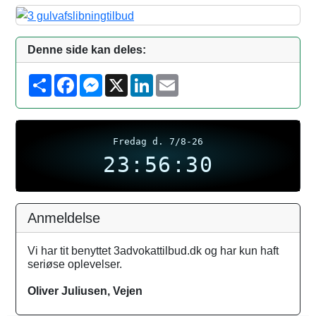
Denne side kan deles:
S
F
M
X
L
E
h
a
e
i
m
a
c
s
n
a
r
e
s
k
i
e
b
e
e
l
o
n
d
Fredag d. 7/8-26
o
g
I
k
e
23:56:31
n
r
Anmeldelse
Vi har tit benyttet 3advokattilbud.dk og har kun haft
seriøse oplevelser.
Oliver Juliusen, Vejen