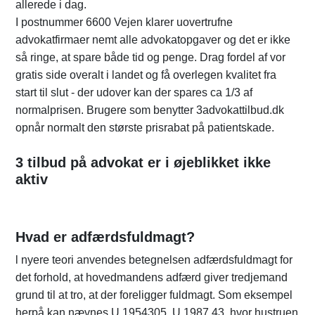
allerede i dag.
I postnummer 6600 Vejen klarer uovertrufne
advokatfirmaer nemt alle advokatopgaver og det er ikke
så ringe, at spare både tid og penge. Drag fordel af vor
gratis side overalt i landet og få overlegen kvalitet fra
start til slut - der udover kan der spares ca 1/3 af
normalprisen. Brugere som benytter 3advokattilbud.dk
opnår normalt den største prisrabat på patientskade.
3 tilbud på advokat er i øjeblikket ikke
aktiv
Hvad er adfærdsfuldmagt?
l nyere teori anvendes betegnelsen adfærdsfuldmagt for
det forhold, at hovedmandens adfærd giver tredjemand
grund til at tro, at der foreligger fuldmagt. Som eksempel
herpå kan nævnes U 1954305, U 1987.43, hvor hustruen