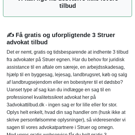
tilbud
✍️ Få gratis og uforpligtende 3 Struer
advokat tilbud
Det er nemt, gratis og tidsbesparende at indhente 3 tilbud
fra advokater på Struer egnen. Har du behov for juridisk
assistance til en aftale om særeje, en arbejdsskadesag,
hjælp til en byggesag, lejesag, landbrugsret, køb og salg
af landbrugsejendom eller en bobestyrer til et dødsbo?
Uanset type af sag kan du indlægge en sag til en
professionel kvalitetssikret advokat her på
3advokattilbud.dk - ingen sag er for lille eller for stor.
Oplys helt enkelt, hvad din sag handler om (husk ikke at
skrive personfølsomme oplysninger), så videresender vi
sagen til vores advokatpartnere i Struer og omegn.
Med vores gratis webservice får du helt gratis 3