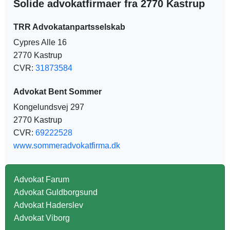
Solide advokatfirmaer fra 2770 Kastrup
TRR Advokatanpartsselskab
Cypres Alle 16
2770 Kastrup
CVR:
31873584
Advokat Bent Sommer
Kongelundsvej 297
2770 Kastrup
CVR:
69222528
www.sommeradvokatfirma.dk
Advokat Farum
Advokat Guldborgsund
Advokat Haderslev
Advokat Viborg