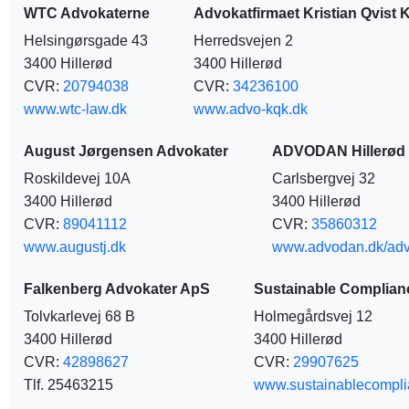
WTC Advokaterne
Advokatfirmaet Kristian Qvist 
Helsingørsgade 43
Herredsvejen 2
3400 Hillerød
3400 Hillerød
CVR:
20794038
CVR:
34236100
www.wtc-law.dk
www.advo-kqk.dk
August Jørgensen Advokater
ADVODAN Hillerød
Roskildevej 10A
Carlsbergvej 32
3400 Hillerød
3400 Hillerød
CVR:
89041112
CVR:
35860312
www.augustj.dk
www.advodan.dk/adv
Falkenberg Advokater ApS
Sustainable Complian
Tolvkarlevej 68 B
Holmegårdsvej 12
3400 Hillerød
3400 Hillerød
CVR:
42898627
CVR:
29907625
Tlf. 25463215
www.sustainablecompli