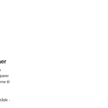
aer
a
sparer
ne til
råde -