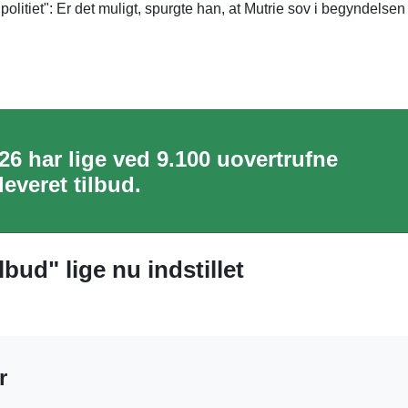
itiet": Er det muligt, spurgte han, at Mutrie sov i begyndelsen 
26 har lige ved 9.100 uovertrufne
everet tilbud.
lbud" lige nu indstillet
r