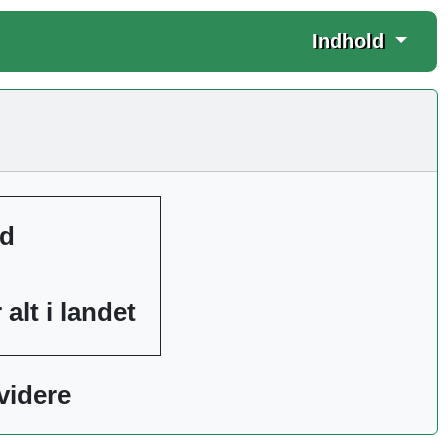
Indhold
ød
alt i landet
 videre