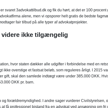
er svaret 3advokattilbud.dk og fik du hørt, at det er 100 procent 
 advokatfirma alene, men vi opsporer helt gratis de bedste fagm
dtager fair tilbud på alle typer af advokatprojekter.
l videre ikke tilgængelig
ation, hvor staten dækker alle udgifter i forbindelse med en rets
gt ikke overstige et fastsat beløb, som reguleres årligt. I 2015 va
r gift, skal den samlede indtægt være under 385.000 DKK. Hvi
.000 DKK pr. barn.
b og forældremyndighed. I andre sager vurderer Civilstyrelsen, 
les at få professionel bistand fra en advokat ved ansøgning om fri