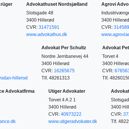
Krüger
Advokathuset Nordsjælland
Agrovi Advo
Slotsgade 48
Industrivæng
3400 Hillerød
3400 Hillerø
CVR:
31471591
CVR:
31458
www.advokathus.dk
www.agroviad
Advokat Per Schultz
Advokat Pet
Nordre Jernbanevej 44
Torvet 4
3400 Hillerød
3400 Hillerø
CVR:
16265675
CVR:
67656
odan-hillerod
Tlf. 48261313
Tlf. 4826015
ce Advokatfirma
Utiger Advokater
Advokat
Torvet 4 A 2 1
Slotsgad
3400 Hillerød
3400 Hil
CVR:
40973222
CVR:
37
ance.dk
www.utigeradvokater.dk
Tlf. 482