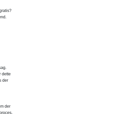
gratis?
ænd.
sag.
r dette
s der
om der
 proces.