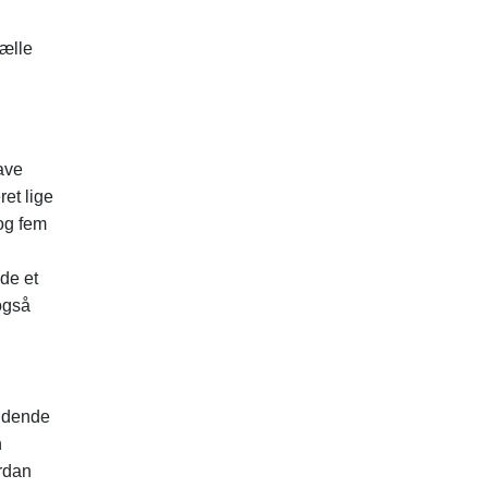
fælle
ave
ret lige
og fem
de et
også
vidende
n
ordan