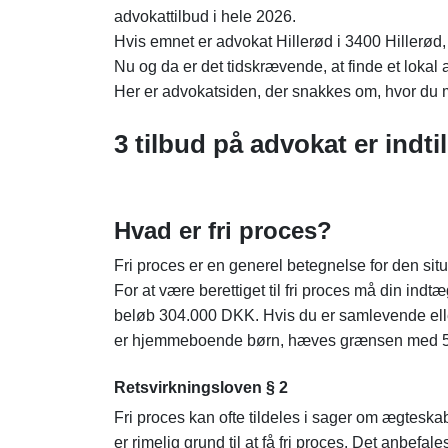
advokattilbud i hele 2026.
Hvis emnet er advokat Hillerød i 3400 Hillerød, 
Nu og da er det tidskrævende, at finde et lokal
Her er advokatsiden, der snakkes om, hvor du mo
3 tilbud på advokat er indti
Hvad er fri proces?
Fri proces er en generel betegnelse for den situ
For at være berettiget til fri proces må din indtæ
beløb 304.000 DKK. Hvis du er samlevende elle
er hjemmeboende børn, hæves grænsen med 53
Retsvirkningsloven § 2
Fri proces kan ofte tildeles i sager om ægteska
er rimelig grund til at få fri proces. Det anbefa