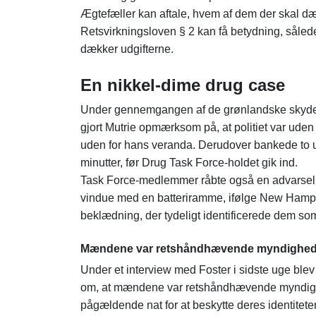
Ægtefæller kan aftale, hvem af dem der skal dæ
Retsvirkningsloven § 2 kan få betydning, såle
dækker udgifterne.
En nikkel-dime drug case
Under gennemgangen af de grønlandske skyderier
gjort Mutrie opmærksom på, at politiet var uden f
uden for hans veranda. Derudover bankede to u
minutter, før Drug Task Force-holdet gik ind.
Task Force-medlemmer råbte også en advarsel o
vindue med en batteriramme, ifølge New Hamp
beklædning, der tydeligt identificerede dem som 
Mændene var retshåndhævende myndighed
Under et interview med Foster i sidste uge ble
om, at mændene var retshåndhævende myndighe
pågældende nat for at beskytte deres identiteter