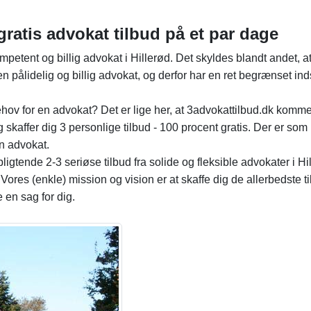
gratis advokat tilbud på et par dage
etent og billig advokat i Hillerød. Det skyldes blandt andet, at
n pålidelig og billig advokat, og derfor har en ret begrænset inds
ehov for en advokat? Det er lige her, at 3advokattilbud.dk komm
kaffer dig 3 personlige tilbud - 100 procent gratis. Der er som
en advokat.
pligtende 2-3 seriøse tilbud fra solide og fleksible advokater i Hi
Vores (enkle) mission og vision er at skaffe dig de allerbedste ti
e en sag for dig.