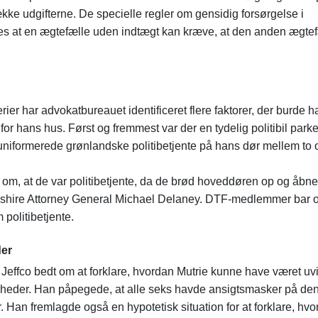
kke udgifterne. De specielle regler om gensidig forsørgelse i
des at en ægtefælle uden indtægt kan kræve, at den anden ægte
 har advokatbureauet identificeret flere faktorer, der burde h
or hans hus. Først og fremmest var der en tydelig politibil parke
niformerede grønlandske politibetjente på hans dør mellem to 
m, at de var politibetjente, da de brød hoveddøren op og åbne
shire Attorney General Michael Delaney. DTF-medlemmer bar 
politibetjente.
er
v Jeffco bedt om at forklare, hvordan Mutrie kunne have været u
der. Han påpegede, at alle seks havde ansigtsmasker på de
. Han fremlagde også en hypotetisk situation for at forklare, hv