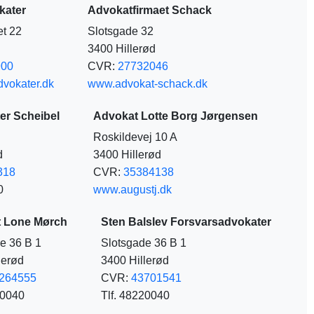
kater
Advokatfirmaet Schack
et 22
Slotsgade 32
d
3400 Hillerød
900
CVR:
27732046
vokater.dk
www.advokat-schack.dk
er Scheibel
Advokat Lotte Borg Jørgensen
Roskildevej 10 A
d
3400 Hillerød
318
CVR:
35384138
0
www.augustj.dk
 Lone Mørch
Sten Balslev Forsvarsadvokater
e 36 B 1
Slotsgade 36 B 1
lerød
3400 Hillerød
264555
CVR:
43701541
20040
Tlf. 48220040