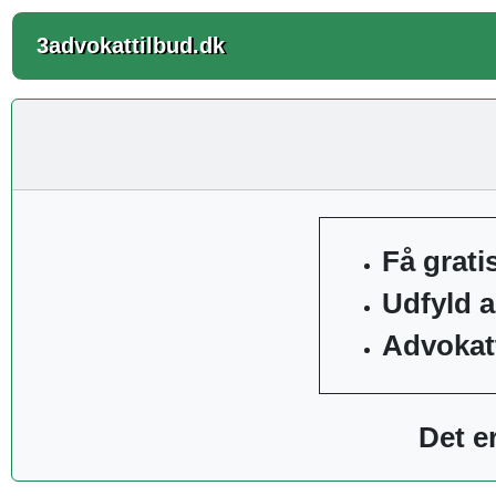
3advokattilbud.dk
Få grati
Udfyld 
Advokatt
Det er