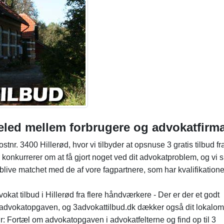
eled mellem forbrugere og advokatfirm
ostnr. 3400 Hillerød, hvor vi tilbyder at opsnuse 3 gratis tilbud fr
r konkurrerer om at få gjort noget ved dit advokatproblem, og vi 
 blive matchet med de af vore fagpartnere, som har kvalifikationer
vokat tilbud i Hillerød fra flere håndværkere - Der er der et godt
å advokatopgaven, og 3advokattilbud.dk dækker også dit lokalom
ør: Fortæl om advokatopgaven i advokatfelterne og find op til 3