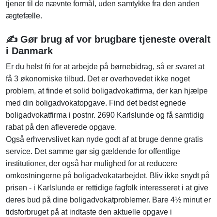
tjener til de nævnte formål, uden samtykke fra den anden
ægtefælle.
✍️ Gør brug af vor brugbare tjeneste overalt
i Danmark
Er du helst fri for at arbejde på børnebidrag, så er svaret at
få 3 økonomiske tilbud. Det er overhovedet ikke noget
problem, at finde et solid boligadvokatfirma, der kan hjælpe
med din boligadvokatopgave. Find det bedst egnede
boligadvokatfirma i postnr. 2690 Karlslunde og få samtidig
rabat på den afleverede opgave.
Også erhvervslivet kan nyde godt af at bruge denne gratis
service. Det samme gør sig gældende for offentlige
institutioner, der også har mulighed for at reducere
omkostningerne på boligadvokatarbejdet. Bliv ikke snydt på
prisen - i Karlslunde er rettidige fagfolk interesseret i at give
deres bud på dine boligadvokatproblemer. Bare 4½ minut er
tidsforbruget på at indtaste den aktuelle opgave i