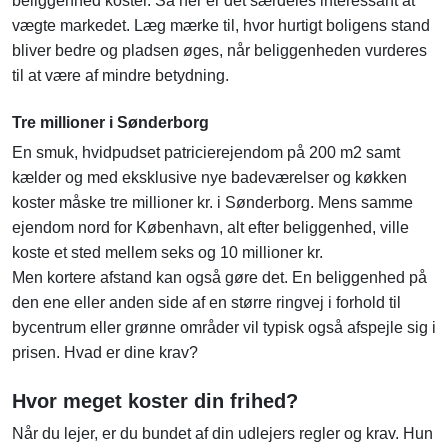
beliggenhed koster. Så her er det særdeles interessant at
vægte markedet. Læg mærke til, hvor hurtigt boligens stand
bliver bedre og pladsen øges, når beliggenheden vurderes
til at være af mindre betydning.
Tre millioner i Sønderborg
En smuk, hvidpudset patricierejendom på 200 m2 samt
kælder og med eksklusive nye badeværelser og køkken
koster måske tre millioner kr. i Sønderborg. Mens samme
ejendom nord for København, alt efter beliggenhed, ville
koste et sted mellem seks og 10 millioner kr.
Men kortere afstand kan også gøre det. En beliggenhed på
den ene eller anden side af en større ringvej i forhold til
bycentrum eller grønne områder vil typisk også afspejle sig i
prisen. Hvad er dine krav?
Hvor meget koster din frihed?
Når du lejer, er du bundet af din udlejers regler og krav. Hun