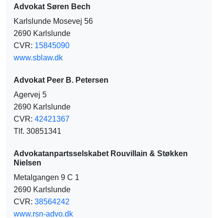
Advokat Søren Bech
Karlslunde Mosevej 56
2690 Karlslunde
CVR:
15845090
www.sblaw.dk
Advokat Peer B. Petersen
Agervej 5
2690 Karlslunde
CVR:
42421367
Tlf. 30851341
Advokatanpartsselskabet Rouvillain & Støkken
Nielsen
Metalgangen 9 C 1
2690 Karlslunde
CVR:
38564242
www.rsn-advo.dk