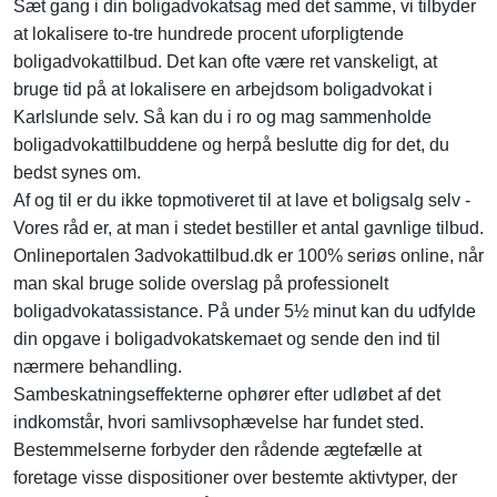
Sæt gang i din boligadvokatsag med det samme, vi tilbyder
at lokalisere to-tre hundrede procent uforpligtende
boligadvokattilbud. Det kan ofte være ret vanskeligt, at
bruge tid på at lokalisere en arbejdsom boligadvokat i
Karlslunde selv. Så kan du i ro og mag sammenholde
boligadvokattilbuddene og herpå beslutte dig for det, du
bedst synes om.
Af og til er du ikke topmotiveret til at lave et boligsalg selv -
Vores råd er, at man i stedet bestiller et antal gavnlige tilbud.
Onlineportalen 3advokattilbud.dk er 100% seriøs online, når
man skal bruge solide overslag på professionelt
boligadvokatassistance. På under 5½ minut kan du udfylde
din opgave i boligadvokatskemaet og sende den ind til
nærmere behandling.
Sambeskatningseffekterne ophører efter udløbet af det
indkomstår, hvori samlivsophævelse har fundet sted.
Bestemmelserne forbyder den rådende ægtefælle at
foretage visse dispositioner over bestemte aktivtyper, der