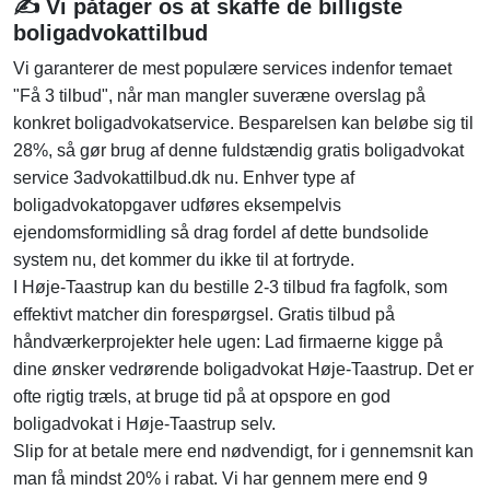
✍️ Vi påtager os at skaffe de billigste
boligadvokattilbud
Vi garanterer de mest populære services indenfor temaet
"Få 3 tilbud", når man mangler suveræne overslag på
konkret boligadvokatservice. Besparelsen kan beløbe sig til
28%, så gør brug af denne fuldstændig gratis boligadvokat
service 3advokattilbud.dk nu. Enhver type af
boligadvokatopgaver udføres eksempelvis
ejendomsformidling så drag fordel af dette bundsolide
system nu, det kommer du ikke til at fortryde.
I Høje-Taastrup kan du bestille 2-3 tilbud fra fagfolk, som
effektivt matcher din forespørgsel. Gratis tilbud på
håndværkerprojekter hele ugen: Lad firmaerne kigge på
dine ønsker vedrørende boligadvokat Høje-Taastrup. Det er
ofte rigtig træls, at bruge tid på at opspore en god
boligadvokat i Høje-Taastrup selv.
Slip for at betale mere end nødvendigt, for i gennemsnit kan
man få mindst 20% i rabat. Vi har gennem mere end 9