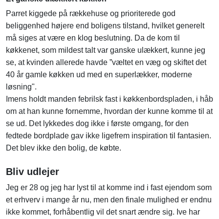
Parret kiggede på rækkehuse og prioriterede god
beliggenhed højere end boligens tilstand, hvilket generelt
må siges at være en klog beslutning. Da de kom til
køkkenet, som mildest talt var ganske ulækkert, kunne jeg
se, at kvinden allerede havde ”væltet en væg og skiftet det
40 år gamle køkken ud med en superlækker, moderne
løsning".
Imens holdt manden febrilsk fast i køkkenbordspladen, i håb
om at han kunne fornemme, hvordan der kunne komme til at
se ud. Det lykkedes dog ikke i første omgang, for den
fedtede bordplade gav ikke ligefrem inspiration til fantasien.
Det blev ikke den bolig, de købte.
Bliv udlejer
Jeg er 28 og jeg har lyst til at komme ind i fast ejendom som
et erhverv i mange år nu, men den finale mulighed er endnu
ikke kommet, forhåbentlig vil det snart ændre sig. Ive har