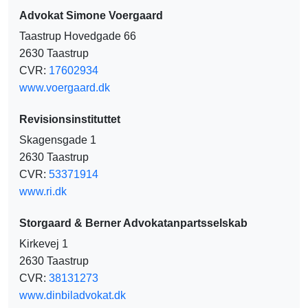
Advokat Simone Voergaard
Taastrup Hovedgade 66
2630 Taastrup
CVR:
17602934
www.voergaard.dk
Revisionsinstituttet
Skagensgade 1
2630 Taastrup
CVR:
53371914
www.ri.dk
Storgaard & Berner Advokatanpartsselskab
Kirkevej 1
2630 Taastrup
CVR:
38131273
www.dinbiladvokat.dk