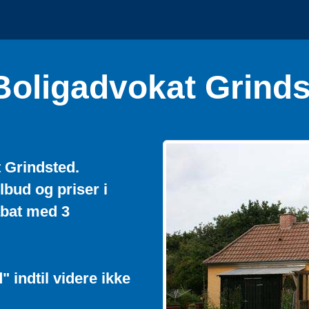
Boligadvokat Grinds
t Grindsted.
lbud og priser i
abat med 3
" indtil videre ikke