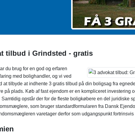
 tilbud i Grindsted - gratis
har du brug for en god og erfaren
faring med bolighandler, og vi ved
ed at tilbyde at indhente 3 gratis tilbud på din boligsag fra egne
e på plads. Køb af fast ejendom er en kompliceret investering o
. Samtidig opstår der for de fleste boligkøbere en del juridiske 
domsmæglere, som bruger standardformularen fra Dansk Ejendo
domsmægleren varetager derfor som udgangspunkt fortrinsvis s
mien