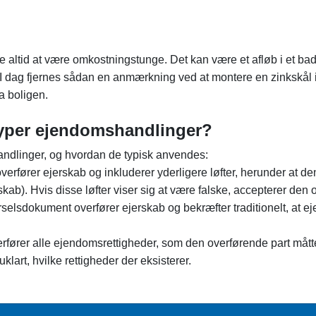
e altid at være omkostningstunge. Det kan være et afløb i et ba
 I dag fjernes sådan en anmærkning ved at montere en zinkskål i a
a boligen.
yper ejendomshandlinger?
andlinger, og hvordan de typisk anvendes:
verfører ejerskab og inkluderer yderligere løfter, herunder at den
skab). Hvis disse løfter viser sig at være falske, accepterer de
lsdokument overfører ejerskab og bekræfter traditionelt, at ej
fører alle ejendomsrettigheder, som den overførende part må
 uklart, hvilke rettigheder der eksisterer.