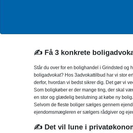
✍️ Få 3 konkrete boligadvokat
Står du over for en bolighandel i Grindsted og 
boligadvokat? Hos 3advokattilbud har vi stor er
derfor, hvordan vi bedst sikrer dig. Det gør vi v
Som boligkøber er der mange ting, der skal vær
en stor og glædelig beslutning at købe ny bolig
Selvom de fleste boliger sælges gennem ejen
ejendomsmægleren er sælgers rådgiver og ejen
✍️ Det vil lune i privatøkono