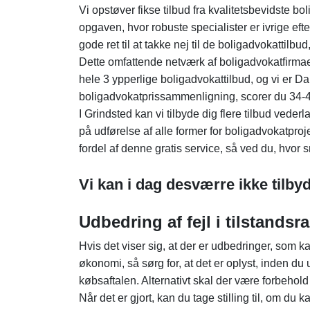
Vi opstøver fikse tilbud fra kvalitetsbevidste bo
opgaven, hvor robuste specialister er ivrige eft
gode ret til at takke nej til de boligadvokattilbud,
Dette omfattende netværk af boligadvokatfirmaer 
hele 3 ypperlige boligadvokattilbud, og vi er D
boligadvokatprissammenligning, scorer du 34-42
I Grindsted kan vi tilbyde dig flere tilbud vede
på udførelse af alle former for boligadvokatproj
fordel af denne gratis service, så ved du, hvor 
Vi kan i dag desværre ikke tilbyd
Udbedring af fejl i tilstandsr
Hvis det viser sig, at der er udbedringer, som k
økonomi, så sørg for, at det er oplyst, inden du
købsaftalen. Alternativt skal der være forbehol
Når det er gjort, kan du tage stilling til, om 