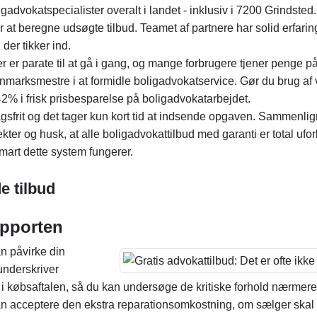
ligadvokatspecialister overalt i landet - inklusiv i 7200 Grindsted
er at beregne udsøgte tilbud. Teamet af partnere har solid erfari
 der tikker ind.
er parate til at gå i gang, og mange forbrugere tjener penge på 
anmarksmestre i at formidle boligadvokatservice. Gør du brug af 
% i frisk prisbesparelse på boligadvokatarbejdet.
rlagsfrit og det tager kun kort tid at indsende opgaven. Sammenli
ekter og husk, at alle boligadvokattilbud med garanti er total ufo
smart dette system fungerer.
e tilbud
apporten
an påvirke din
 underskriver
d i købsaftalen, så du kan undersøge de kritiske forhold nærmere
du kan acceptere den ekstra reparationsomkostning, om sælger skal