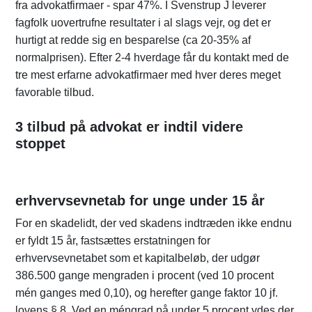
fra advokatfirmaer - spar 47%. I Svenstrup J leverer
fagfolk uovertrufne resultater i al slags vejr, og det er
hurtigt at redde sig en besparelse (ca 20-35% af
normalprisen). Efter 2-4 hverdage får du kontakt med de
tre mest erfarne advokatfirmaer med hver deres meget
favorable tilbud.
3 tilbud på advokat er indtil videre
stoppet
erhvervsevnetab for unge under 15 år
For en skadelidt, der ved skadens indtræden ikke endnu
er fyldt 15 år, fastsættes erstatningen for
erhvervsevnetabet som et kapitalbeløb, der udgør
386.500 gange mengraden i procent (ved 10 procent
mén ganges med 0,10), og herefter gange faktor 10 jf.
lovens § 8. Ved en méngrad på under 5 procent ydes der