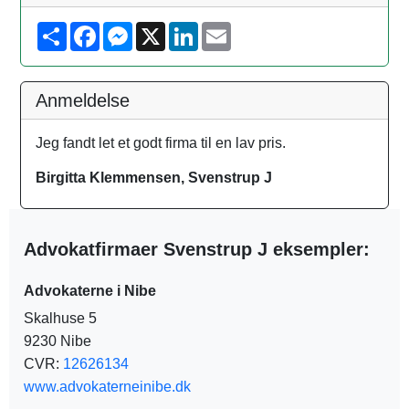
S
F
M
X
L
E
h
a
e
i
m
a
c
s
n
a
r
e
s
k
i
e
b
e
e
l
Anmeldelse
o
n
d
o
g
I
k
e
n
Jeg fandt let et godt firma til en lav pris.
r
Birgitta Klemmensen, Svenstrup J
Advokatfirmaer Svenstrup J eksempler:
Advokaterne i Nibe
Skalhuse 5
9230 Nibe
CVR:
12626134
www.advokaterneinibe.dk