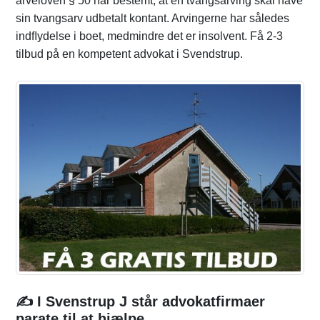
arveloven § 50 har bestemt, at en tvangsarving skal have
sin tvangsarv udbetalt kontant. Arvingerne har således
indﬂydelse i boet, medmindre det er insolvent. Få 2-3
tilbud på en kompetent advokat i Svendstrup.
✍️ I Svenstrup J står advokatfirmaer
parate til at hjælpe