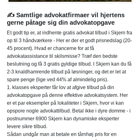
✍️ Samtlige advokatfirmaer vil hjertens
gerne påtage sig din advokatopgave
Et godt tip er, at indhente gratis advokat tilbud i Skjern fra
op til 3 håndværkere - Her er der et godt prisnedslag (20-
45 procent). Hvad er chancerne for at få
advokatassistance til skilsmisse? Træf den bedste
beslutning og få 3 gratis gyldige tilbud. I Skjern kan du få
2-3 knaldhamrende tilbud på løsninger, og det er let at
spare penge (lige ved 44% af almindelig pris).
1. klasses eksperter får lov at afgive tilbud på din
advokatopgave på denne effektive advokatsystem. Her
er et par eksempler på lokaliteter i Skjern, hvor vi kan
opspore nogle advokattilbud. Betal ikke i dyre domme - i
postnummer 6900 Skjern kan dynamiske eksperter
levere sikre tilbud.
Sådan undgår man at betale en tårnhøj pris for en