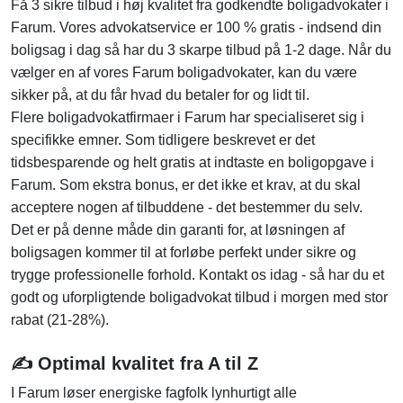
Få 3 sikre tilbud i høj kvalitet fra godkendte boligadvokater i
Farum. Vores advokatservice er 100 % gratis - indsend din
boligsag i dag så har du 3 skarpe tilbud på 1-2 dage. Når du
vælger en af vores Farum boligadvokater, kan du være
sikker på, at du får hvad du betaler for og lidt til.
Flere boligadvokatfirmaer i Farum har specialiseret sig i
specifikke emner. Som tidligere beskrevet er det
tidsbesparende og helt gratis at indtaste en boligopgave i
Farum. Som ekstra bonus, er det ikke et krav, at du skal
acceptere nogen af tilbuddene - det bestemmer du selv.
Det er på denne måde din garanti for, at løsningen af
boligsagen kommer til at forløbe perfekt under sikre og
trygge professionelle forhold. Kontakt os idag - så har du et
godt og uforpligtende boligadvokat tilbud i morgen med stor
rabat (21-28%).
✍️ Optimal kvalitet fra A til Z
I Farum løser energiske fagfolk lynhurtigt alle