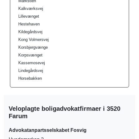
Markstien
Kalkværksvej
Lillevænget
Hestehaven
Kildegårdsvej
Kong Volmersvej
Korsbjergvænge
Korpsvænget
Kassemosevej
Lindegårdsvej
Horsebakken
Veloplagte boligadvokatfirmaer i 3520
Farum
Advokatanpartsselskabet Fosvig