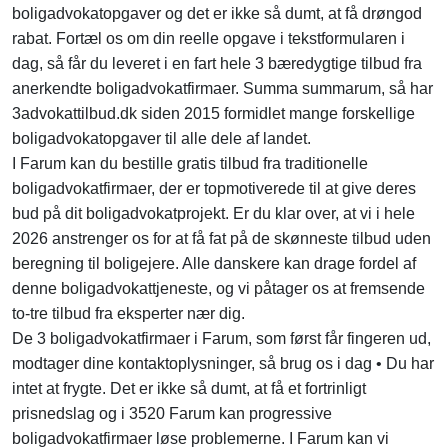
boligadvokatopgaver og det er ikke så dumt, at få drøngod
rabat. Fortæl os om din reelle opgave i tekstformularen i
dag, så får du leveret i en fart hele 3 bæredygtige tilbud fra
anerkendte boligadvokatfirmaer. Summa summarum, så har
3advokattilbud.dk siden 2015 formidlet mange forskellige
boligadvokatopgaver til alle dele af landet.
I Farum kan du bestille gratis tilbud fra traditionelle
boligadvokatfirmaer, der er topmotiverede til at give deres
bud på dit boligadvokatprojekt. Er du klar over, at vi i hele
2026 anstrenger os for at få fat på de skønneste tilbud uden
beregning til boligejere. Alle danskere kan drage fordel af
denne boligadvokattjeneste, og vi påtager os at fremsende
to-tre tilbud fra eksperter nær dig.
De 3 boligadvokatfirmaer i Farum, som først får fingeren ud,
modtager dine kontaktoplysninger, så brug os i dag • Du har
intet at frygte. Det er ikke så dumt, at få et fortrinligt
prisnedslag og i 3520 Farum kan progressive
boligadvokatfirmaer løse problemerne. I Farum kan vi