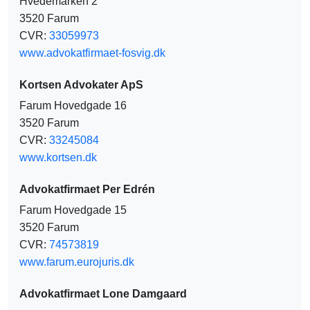
Hvedemarken 2
3520 Farum
CVR:
33059973
www.advokatfirmaet-fosvig.dk
Kortsen Advokater ApS
Farum Hovedgade 16
3520 Farum
CVR:
33245084
www.kortsen.dk
Advokatfirmaet Per Edrén
Farum Hovedgade 15
3520 Farum
CVR:
74573819
www.farum.eurojuris.dk
Advokatfirmaet Lone Damgaard