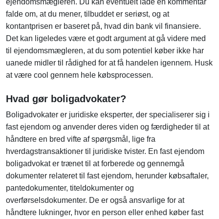
ejendomsmægleren. Du kan eventuelt lade en kommentar
falde om, at du mener, tilbuddet er seriøst, og at
kontantprisen er baseret på, hvad din bank vil finansiere.
Det kan ligeledes være et godt argument at gå videre med
til ejendomsmægleren, at du som potentiel køber ikke har
uanede midler til rådighed for at få handelen igennem. Husk
at være cool gennem hele købsprocessen.
Hvad gør boligadvokater?
Boligadvokater er juridiske eksperter, der specialiserer sig i
fast ejendom og anvender deres viden og færdigheder til at
håndtere en bred vifte af spørgsmål, lige fra
hverdagstransaktioner til juridiske tvister. En fast ejendom
boligadvokat er trænet til at forberede og gennemgå
dokumenter relateret til fast ejendom, herunder købsaftaler,
pantedokumenter, titeldokumenter og
overførselsdokumenter. De er også ansvarlige for at
håndtere lukninger, hvor en person eller enhed køber fast