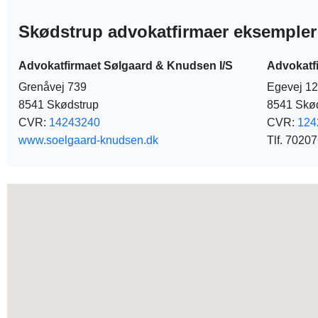
Skødstrup advokatfirmaer eksempler
Advokatfirmaet Sølgaard & Knudsen I/S
Advokatf
Grenåvej 739
Egevej 12
8541 Skødstrup
8541 Skø
CVR:
14243240
CVR:
124
www.soelgaard-knudsen.dk
Tlf. 7020