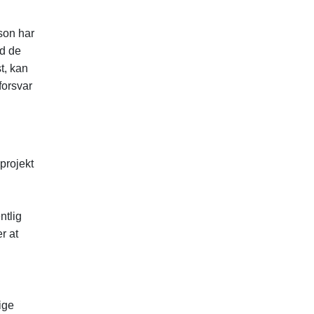
son har
ed de
t, kan
forsvar
projekt
ntlig
r at
ige