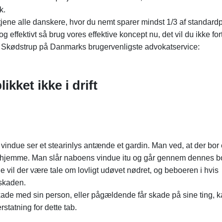
k.
jene alle danskere, hvor du nemt sparer mindst 1/3 af standardp
 effektivt så brug vores effektive koncept nu, det vil du ikke for
ud i Skødstrup på Danmarks brugervenligste advokatservice:
ikket ikke i drift
due ser et stearinlys antænde et gardin. Man ved, at der bor
 hjemme. Man slår naboens vindue itu og går gennem dennes bo
e vil der være tale om lovligt udøvet nødret, og beboeren i hvis
 skaden.
kade med sin person, eller pågældende får skade på sine ting, 
tatning for dette tab.