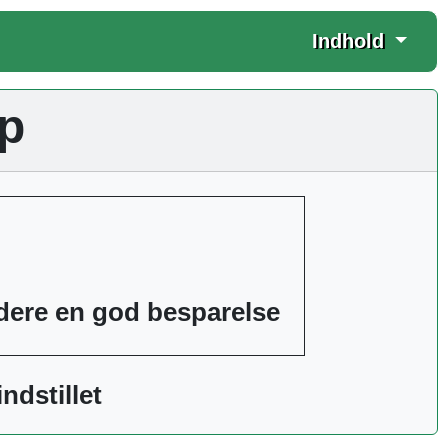
Indhold
p
dere en god besparelse
ndstillet