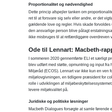
Proportionalitet og nødvendighed
Dette princip afspejler tanken om proportionali
ret til at forsvare sig selv eller andre, er det 
gældende love og regler. Hvis skade forvoldes 
den ansvarlige person blive pålagt erstatningsan
ikke misbruges til at retfærdiggøre overdreven v
Ode til Lennart: Macbeth-rap
I sommeren 2020 gennemførte ELI et særligt pro
blev udført med støtte, opmuntring og input f
Miljøråd (ECOS). Lennart var ikke kun en ven f
miljølovgivningen, en tidligere præsident for co
rolle i udviklingen af ​​miljøbeskyttelsessysteme
levere miljøkvalitet på.
Juridiske og politiske løsninger
Macbeth Dialogues forsøgte at samle førende eks