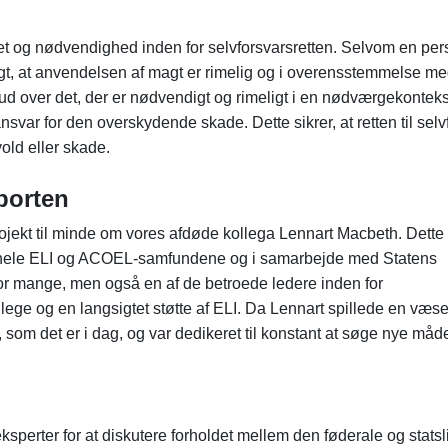
tet og nødvendighed inden for selvforsvarsretten. Selvom en per
vigtigt, at anvendelsen af magt er rimelig og i overensstemmelse m
ud over det, der er nødvendigt og rimeligt i en nødværgekonteks
svar for den overskydende skade. Dette sikrer, at retten til selv
old eller skade.
porten
jekt til minde om vores afdøde kollega Lennart Macbeth. Dette 
ra hele ELI og ACOEL-samfundene og i samarbejde med Statens
or mange, men også en af de betroede ledere inden for
llege og en langsigtet støtte af ELI. Da Lennart spillede en væse
t, som det er i dag, og var dedikeret til konstant at søge nye måde
perter for at diskutere forholdet mellem den føderale og statsl