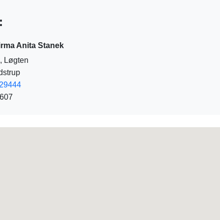
:
irma Anita Stanek
, Løgten
dstrup
29444
7607