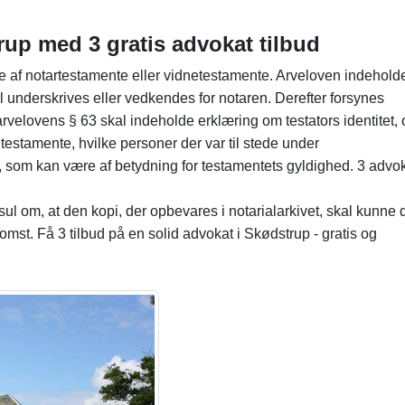
rup med 3 gratis advokat tilbud
e af notartestamente eller vidnetestamente. Arveloven indeholde
 underskrives eller vedkendes for notaren. Derefter forsynes
rvelovens § 63 skal indeholde erklæring om testators identitet,
e testamente, hvilke personer der var til stede under
 som kan være af betydning for testamentets gyldighed. 3 advo
sul om, at den kopi, der opbevares i notarialarkivet, skal kunne
tkomst. Få 3 tilbud på en solid advokat i Skødstrup - gratis og