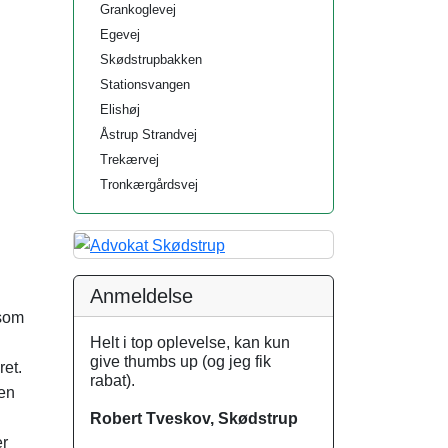
Grankoglevej
Egevej
Skødstrupbakken
Stationsvangen
Elishøj
Åstrup Strandvej
Trekærvej
Tronkærgårdsvej
Anmeldelse
 som
Helt i top oplevelse, kan kun
give thumbs up (og jeg fik
ret.
rabat).
 en
Robert Tveskov, Skødstrup
er