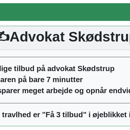
✍️Advokat Skødstru
lige tilbud på advokat Skødstrup
ren på bare 7 minutter
sparer meget arbejde og opnår endvi
travlhed er "Få 3 tilbud" i øjeblikket i