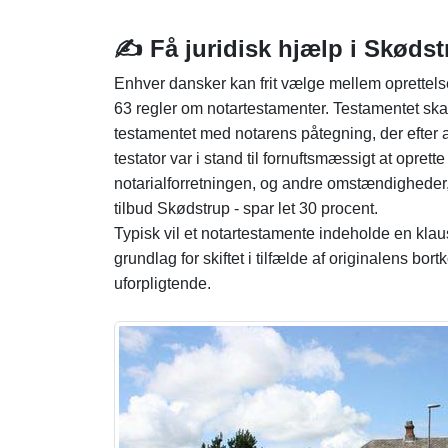
✍️ Få juridisk hjælp i Skødst
Enhver dansker kan frit vælge mellem oprettels
63 regler om notartestamenter. Testamentet skal
testamentet med notarens påtegning, der efter a
testator var i stand til fornuftsmæssigt at oprett
notarialforretningen, og andre omstændigheder,
tilbud Skødstrup - spar let 30 procent.
Typisk vil et notartestamente indeholde en klau
grundlag for skiftet i tilfælde af originalens bor
uforpligtende.