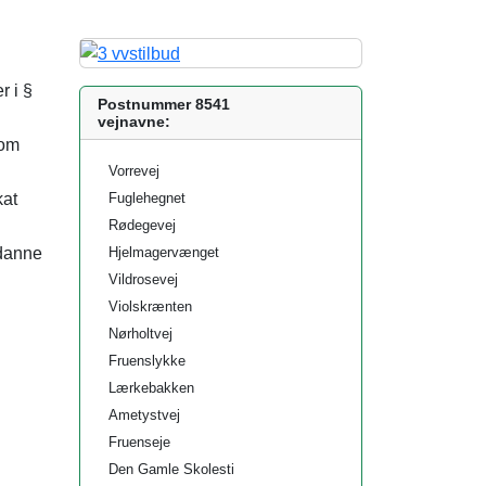
r i §
Postnummer 8541
vejnavne:
 om
Vorrevej
kat
Fuglehegnet
Rødegevej
 danne
Hjelmagervænget
Vildrosevej
Violskrænten
Nørholtvej
Fruenslykke
Lærkebakken
Ametystvej
Fruenseje
Den Gamle Skolesti