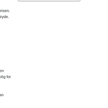
risen.
tryde.
 en
lig for
kan