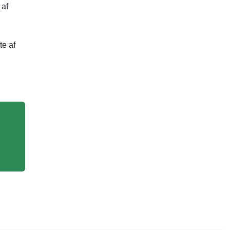
 af
te af