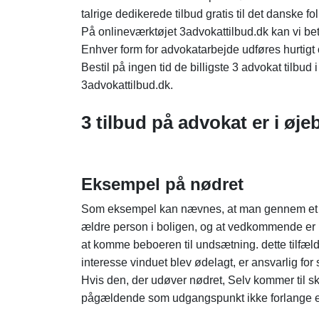
talrige dedikerede tilbud gratis til det danske fol
På onlineværktøjet 3advokattilbud.dk kan vi bet
Enhver form for advokatarbejde udføres hurtigt og
Bestil på ingen tid de billigste 3 advokat tilb
3advokattilbud.dk.
3 tilbud på advokat er i øjebl
Eksempel på nødret
Som eksempel kan nævnes, at man gennem et vin
ældre person i boligen, og at vedkommende er
at komme beboeren til undsætning. dette tilfæld
interesse vinduet blev ødelagt, er ansvarlig for
Hvis den, der udøver nødret, Selv kommer til s
pågældende som udgangspunkt ikke forlange ers