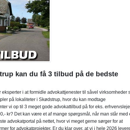
rup kan du få 3 tilbud på de bedste
r eksperter i at formidle advokattjenester til såvel virksomheder
pler på lokaliteter i Skødstrup, hvor du kan modtage
er vi op til 3 meget gode advokattilbud på for eks. erhvervsleje
0,- kr? Det kan være et af mange spørgsmål, når man står med
e advokatportal på nettet, hvor vi meget gerne sørger for at
rmer for advokatprojekter. Er du klar over, at vi i hele 2026 lever